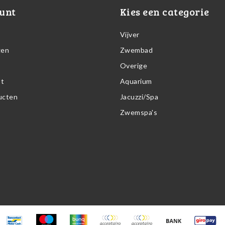
unt
Kies een categorie
Vijver
gen
Zwembad
Overige
st
Aquarium
ducten
Jacuzzi/Spa
Zwemspa's