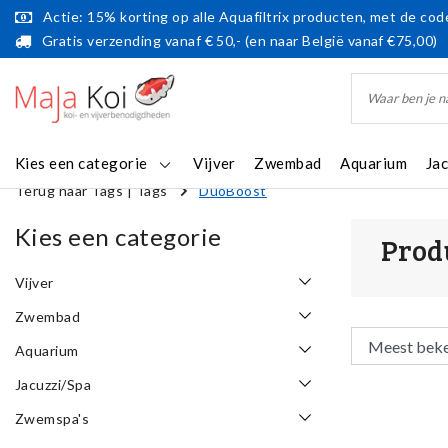
Actie: 15% korting op alle Aquafiltrix producten, met de code
Gratis verzending vanaf € 50,- (en naar België vanaf €75,00)
Kies een categorie
Vijver
Zwembad
Aquarium
Ja
Terug naar Tags
|
Tags
DuoBoost
Kies een categorie
Prod
Vijver
Zwembad
Aquarium
Jacuzzi/Spa
Zwemspa's