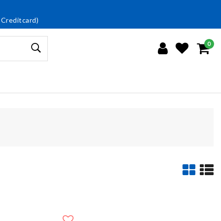
 Creditcard)
0