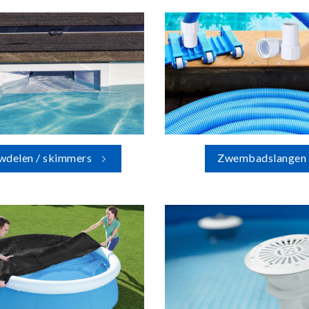
wdelen / skimmers
Zwembadslangen