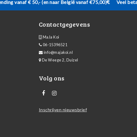
ending vanaf € 50,- (en naar België vanaf €75,00)
Veel bet
Contactgegevens
MaJa Koi
06-15396521
info@majakoi.nl
De Weege 2, Duizel
Volg ons
Inschrijven nieuwsbrief