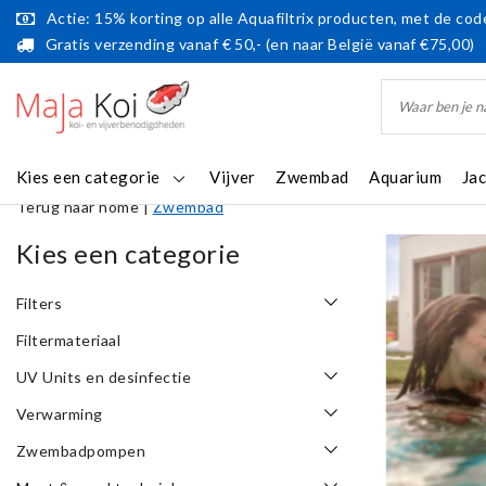
Actie: 15% korting op alle Aquafiltrix producten, met de code
Gratis verzending vanaf € 50,- (en naar België vanaf €75,00)
Kies een categorie
Vijver
Zwembad
Aquarium
Ja
Terug naar home
|
Zwembad
Kies een categorie
Filters
Filtermateriaal
UV Units en desinfectie
Verwarming
Zwembadpompen