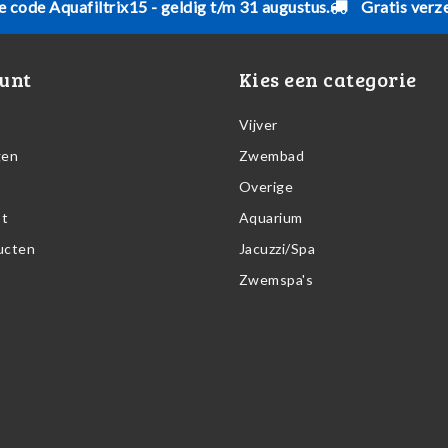
e code Aquafiltrix15 - geldig t/m 31 augustus.
Gratis verz
unt
Kies een categorie
Vijver
gen
Zwembad
Overige
st
Aquarium
ducten
Jacuzzi/Spa
Zwemspa's