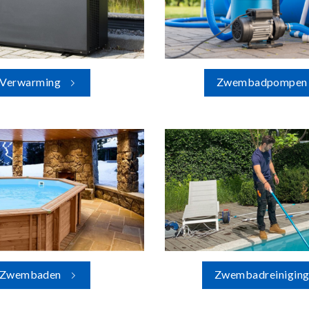
Verwarming
Zwembadpompen
Zwembaden
Zwembadreinigin