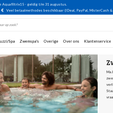
 Aquafiltrix15 - geldig t/m 31 augustus.
Veel betaalmethodes beschikbaar (IDeal, PayPal, MisterCash &
cuzzi/Spa
Zwemspa's
Overige
Over ons
Klantenservice
Z
MaJ
zwe
ver
Staa
vra