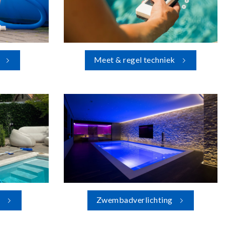
Meet & regel techniek
g
Zwembadverlichting