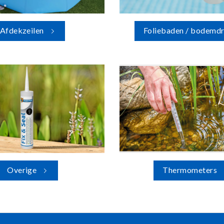
Afdekzeilen
Foliebaden / bodemdr
Overige
Thermometers