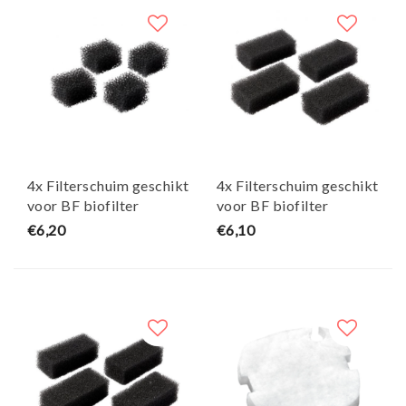
4x Filterschuim geschikt
4x Filterschuim geschikt
voor BF biofilter
voor BF biofilter
medium 300 plus - Maja
medium 400/ 600 plus -
€6,20
€6,10
Koi
Maja Koi