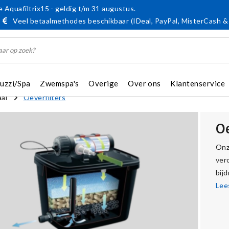
 Aquafiltrix15 - geldig t/m 31 augustus.
Veel betaalmethodes beschikbaar (IDeal, PayPal, MisterCash &
cuzzi/Spa
Zwemspa's
Overige
Over ons
Klantenservice
aal
Oeverfilters
O
Onz
vero
bij
Lee