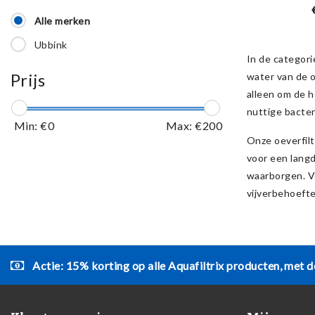
vijverp
Alle merken
Ubbink
In de categor
Prijs
water van de o
alleen om de h
nuttige bacter
Min: €
0
Max: €
200
Onze oeverfilt
voor een lang
waarborgen. Ve
vijverbehoefte
Actie: 15% korting op alle Aquafiltrix producten, met d