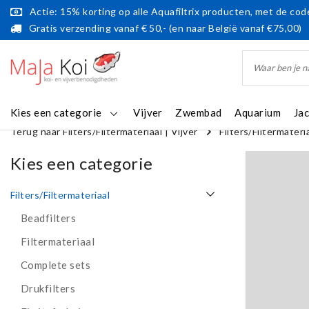
Actie: 15% korting op alle Aquafiltrix producten, met de code
Gratis verzending vanaf € 50,- (en naar België vanaf €75,00)
Kies een categorie
Vijver
Zwembad
Aquarium
Ja
Terug naar Filters/Filtermateriaal
|
Vijver
Filters/Filtermateri
Kies een categorie
Filters/Filtermateriaal
Beadfilters
Filtermateriaal
Complete sets
Drukfilters