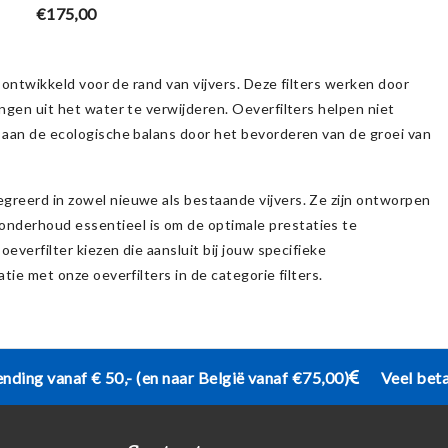
verpomp en UVC 11W -
€175,00
Ubbink
n ontwikkeld voor de rand van vijvers. Deze filters werken door
ingen uit het water te verwijderen. Oeverfilters helpen niet
j aan de ecologische balans door het bevorderen van de groei van
egreerd in zowel nieuwe als bestaande vijvers. Ze zijn ontworpen
onderhoud essentieel is om de optimale prestaties te
oeverfilter kiezen die aansluit bij jouw specifieke
tie met onze oeverfilters in de categorie filters.
ending vanaf € 50,- (en naar België vanaf €75,00)
Veel bet