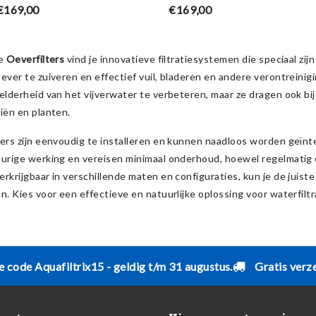
omp en UVC 5W -
vijverpomp en UVC 9W -
vij
€169,00
€169,00
Ubbink
Ubbink
ie
Oeverfilters
vind je innovatieve filtratiesystemen die speciaal zij
ever te zuiveren en effectief vuil, bladeren en andere verontreinig
elderheid van het vijverwater te verbeteren, maar ze dragen ook bi
iën en planten.
ers zijn eenvoudig te installeren en kunnen naadloos worden geïnt
durige werking en vereisen minimaal onderhoud, hoewel regelmatig 
rkrijgbaar in verschillende maten en configuraties, kun je de juiste 
n. Kies voor een effectieve en natuurlijke oplossing voor waterfiltra
e code Aquafiltrix15 - geldig t/m 31 augustus.
Gratis verz