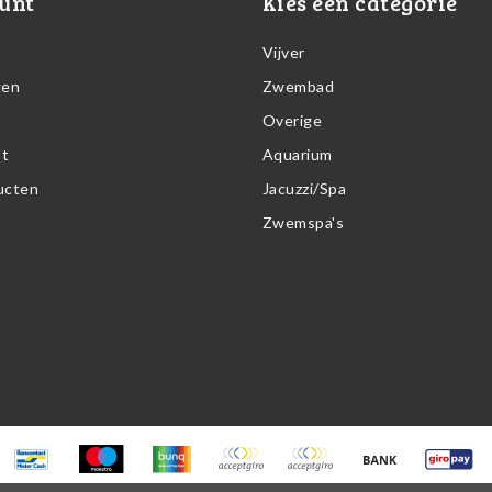
unt
Kies een categorie
Vijver
gen
Zwembad
Overige
st
Aquarium
ducten
Jacuzzi/Spa
Zwemspa's