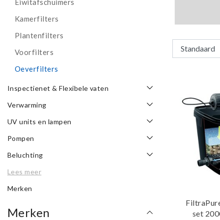
Eiwitafschuimers
Kamerfilters
Plantenfilters
Voorfilters
Oeverfilters
Inspectienet & Flexibele vaten
Verwarming
UV units en lampen
Pompen
Beluchting
Lees meer
Merken
FiltraPur
Merken
set 200