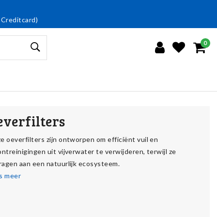
 Creditcard)
0
everfilters
e oeverfilters zijn ontworpen om efficiënt vuil en
ntreinigingen uit vijverwater te verwijderen, terwijl ze
dragen aan een natuurlijk ecosysteem.
s meer