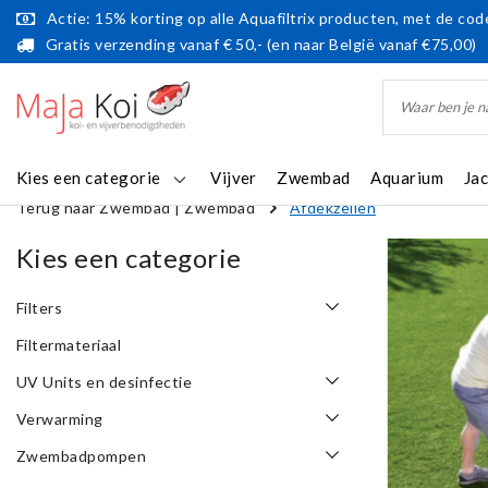
Actie: 15% korting op alle Aquafiltrix producten, met de code
Gratis verzending vanaf € 50,- (en naar België vanaf €75,00)
Kies een categorie
Vijver
Zwembad
Aquarium
Ja
Terug naar Zwembad
|
Zwembad
Afdekzeilen
Kies een categorie
Filters
Filtermateriaal
UV Units en desinfectie
Verwarming
Zwembadpompen