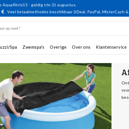
 Aquafiltrix15 - geldig t/m 31 augustus.
Veel betaalmethodes beschikbaar (IDeal, PayPal, MisterCash &
cuzzi/Spa
Zwemspa's
Overige
Over ons
Klantenservice
A
Ont
voo
bes