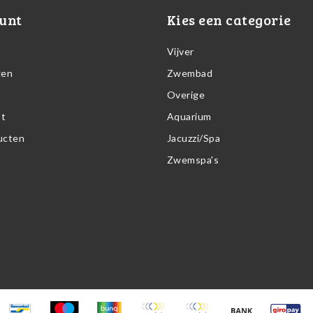
unt
Kies een categorie
Vijver
gen
Zwembad
Overige
st
Aquarium
ducten
Jacuzzi/Spa
Zwemspa's