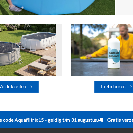
Afdekzeilen
Toebehoren
e code Aquafiltrix15 - geldig t/m 31 augustus.
Gratis verz