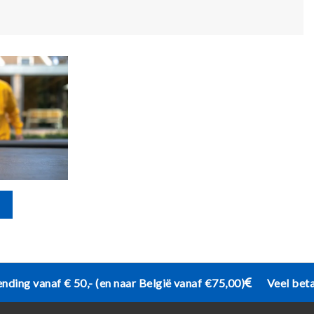
ending vanaf € 50,- (en naar België vanaf €75,00)
Veel bet