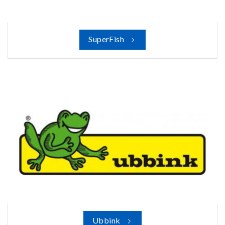
SuperFish
Ubbink