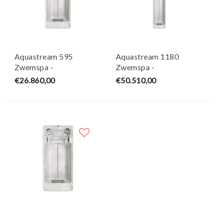
Aquastream 595
Aquastream 1180
Zwemspa -
Zwemspa -
5950×2300×1500 mm -
11800×2300×1500 mm
€26.860,00
€50.510,00
Wellness Tub
- Wellness Tub