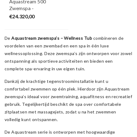
Aquastream 500
Zwemspa -
5000×2300×1500 mm -
€24.320,00
Wellness Tub
De
Aquastream zwemspa’s – Wellness Tub
combineren de
voordelen van een zwembad en een spa in één luxe
wellnessoplossing. Deze zwemspa’s zijn ontworpen voor zowel
ontspanning als sportieve activiteiten en bieden een
complete spa-ervaring in uw eigen tuin.
Dankzij de krachtige tegenstroominstallatie kunt u
comfortabel zwemmen op één plek. Hierdoor zijn Aquastream
zwemspa’s ideaal voor zwemtraining, aquafitness en recreatief
gebruik. Tegelijkertijd beschikt de spa over comfortabele
zitplaatsen met massagejets, zodat u na het zwemmen
volledig kunt ontspannen.
De Aquastream serie is ontworpen met hoogwaardige