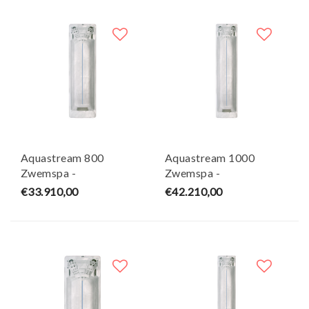
Aquastream 800
Aquastream 1000
Zwemspa -
Zwemspa -
8000×2300×1500 mm -
10000×2300×1500 mm
€33.910,00
€42.210,00
Wellness Tub
- Wellness Tub