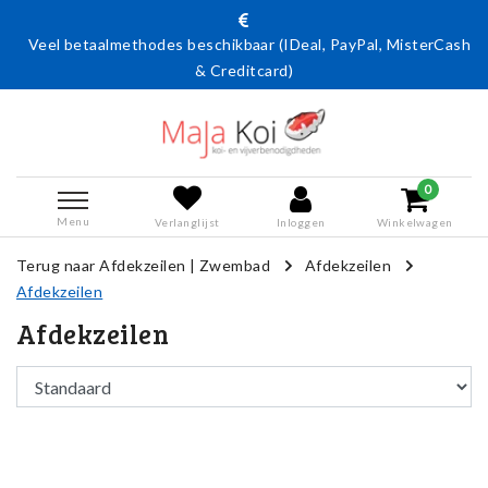
beschikbaar (IDeal, PayPal, MisterCash
Actie: 15% korting op
& Creditcard)
code Aquafiltrix
0
Menu
Verlanglijst
Inloggen
Winkelwagen
Terug naar Afdekzeilen
|
Zwembad
Afdekzeilen
Afdekzeilen
Afdekzeilen