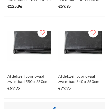
(zeilmaat 1170 x 610)
(zeilmaat 560 x 360)
€125,96
€59,95
Afdekzeil voor ovaal
Afdekzeil voor ovaal
zwembad 550 x 350cm
zwembad 640 x 360cm
(zeilmaat 610 x 410)
(zeilmaat 700 x 420)
€69,95
€79,95