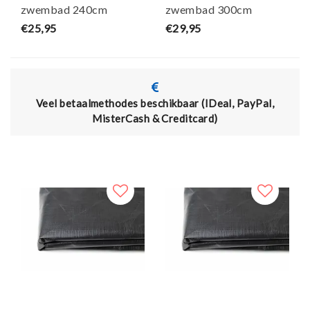
zwembad 240cm
zwembad 300cm
(zeilmaat 300)
(zeilmaat 360)
€25,95
€29,95
methodes beschikbaar (IDeal, PayPal,
Actie: 15% korti
MisterCash & Creditcard)
de code Aquaf