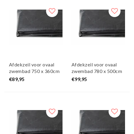
Afdekzeil voor ovaal
Afdekzeil voor ovaal
zwembad 750 x 360cm
zwembad 780 x 500cm
(zeilmaat 810 x 420)
(zeilmaat 840 x 560)
€89,95
€99,95