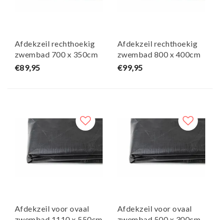
Afdekzeil rechthoekig
Afdekzeil rechthoekig
zwembad 700 x 350cm
zwembad 800 x 400cm
(zeilmaat 760 x 410)
(zeilmaat 860 x 460)
€89,95
€99,95
Afdekzeil voor ovaal
Afdekzeil voor ovaal
zwembad 1110 x 550cm
zwembad 500 x 300cm