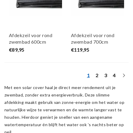
Afdekzeil voor rond
Afdekzeil voor rond
zwembad 600cm
zwembad 700cm
(zeilmaat 660)
(zeilmaat 760)
€89,95
€119,95
1
2
3
4
Met een solar cover haal je direct meer rendement uit je
zwembad, zonder extra energieverbruik. Deze slimme
afdekking maakt gebruik van zonne-energie om het water op
natuurlijke wijze te verwarmen en de warmte langer vast te
houden. Hierdoor geniet je sneller van een aangename
watertemperatuur én blijft het water ook ’s nachts beter op
peil.