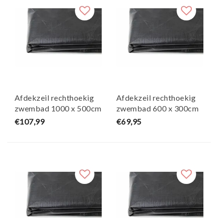
Afdekzeil rechthoekig
Afdekzeil rechthoekig
zwembad 1000 x 500cm
zwembad 600 x 300cm
(zeilmaat 1060 x 560)
(zeilmaat 660 x 360)
€107,99
€69,95