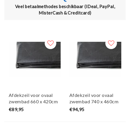
thodes beschikbaar (IDeal, PayPal,
Actie: 15% korting
sterCash & Creditcard)
de code Aquafil
Afdekzeil voor ovaal
Afdekzeil voor ovaal
zwembad 660 x 420cm
zwembad 740 x 460cm
(zeilmaat 720 x 480)
(zeilmaat 800 x 520)
€89,95
€94,95