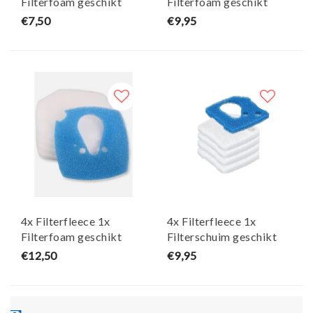
Filterfoam geschikt
Filterfoam geschikt
voor eheim professionel
voor eheim professionel
€7,50
€9,95
experience 150/250 -
2 experience 350 - Maja
Maja Koi
Koi
4x Filterfleece 1x
4x Filterfleece 1x
Filterfoam geschikt
Filterschuim geschikt
voor eheim professionel
voor eheim professionel
€12,50
€9,95
3 1200 XL en Thermo
4+ - Maja Koi
XLT - Maja Koi