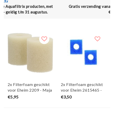
 met
Gratis verzending vanaf € 50,- (en naar België vana
.
€75,00)
2x Filterfoam geschikt
2x Filterfoam geschikt
voor Eheim 2209 - Maja
voor Eheim 2615465 -
Koi
Maja Koi
€5,95
€3,50