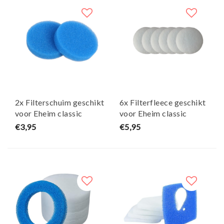
2x Filterschuim geschikt
6x Filterfleece geschikt
voor Eheim classic
voor Eheim classic
150/250/350/600 -
150/250/350/600 -
€3,95
€5,95
Maja Koi
Maja Koi