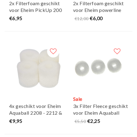
2x Filterfoam geschikt
2x Filterfoam geschikt
voor Eheim PickUp 200
voor Eheim powerline
- Maja Koi
XL - Maja Koi
€6,95
€6,00
€12,00
Sale
4x geschikt voor Eheim
3x Filter Fleece geschikt
Aquaball 2208 - 2212 &
voor Eheim Aquaball
Biopower Voorfilter -
60/130/180 & 2208-
€9,95
€2,25
€5,50
Maja Koi
2212 - Maja Koi