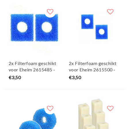
2x Filterfoam geschikt
2x Filterfoam geschikt
voor Eheim 2615485 -
voor Eheim 2615500 -
Maja Koi
Maja Koi
€3,50
€3,50