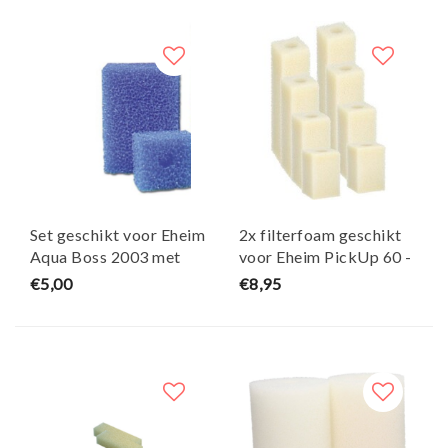
Set geschikt voor Eheim
2x filterfoam geschikt
Aqua Boss 2003 met
voor Eheim PickUp 60 -
actieve kool - Maja Koi
Eheim
€5,00
€8,95