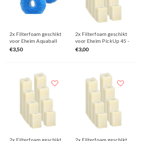
2x Filterfoam geschikt
2x Filterfoam geschikt
voor Eheim Aquaball
voor Eheim PickUp 45 -
60/130/180 - Maja Koi
Maja Koi
€3,50
€3,00
2x Filterfoam geschikt
2x Filterfoam geschikt