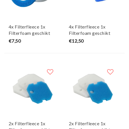
4x Filterfleece 1x
4x Filterfleece 1x
Filterfoam geschikt
Filterfoam geschikt
voor eheim ecco pro -
voor eheim professionel
€7,50
€12,50
Maja Koi
3e - Maja Koi
2x Filterfleece 1x
2x Filterfleece 1x