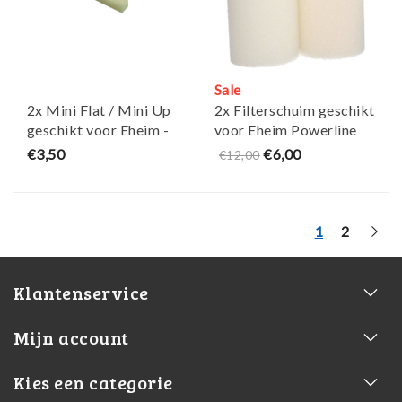
Sale
2x Mini Flat / Mini Up
2x Filterschuim geschikt
geschikt voor Eheim -
voor Eheim Powerline
Maja Koi
XL - en Eheim Modul
€3,50
€6,00
€12,00
4000 - Maja Koi
1
2
Klantenservice
Mijn account
Kies een categorie