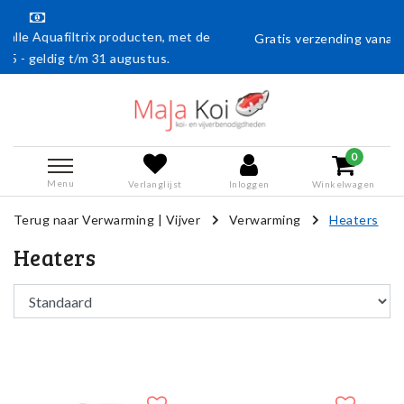
ducten, met de
Gratis verzending vanaf € 50,- (en naar België 
gustus.
0
Menu
Verlanglijst
Inloggen
Winkelwagen
Terug naar Verwarming
|
Vijver
Verwarming
Heaters
Heaters