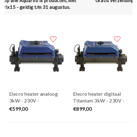
producten, met
Gratis verzending vanaf € 50,- (en naar 
1 augustus.
€75,00)
Elecro heater analoog
Elecro heater digitaal
3kW - 230V -
Titanium 3kW - 230V -
AquaForte
AquaForte
€599,00
€899,00