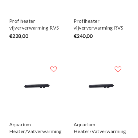
Profiheater
Profiheater
vijververwarming RVS
vijververwarming RVS
2KW
3KW
€228,00
€240,00
Aquarium
Aquarium
Heater/Vatverwarming
Heater/Vatverwarming
HE-500W - AquaKing
HE-300W - AquaKing