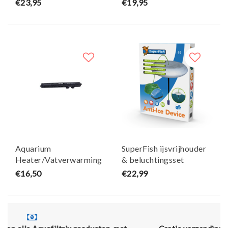
€23,95
€19,95
Aquarium
SuperFish ijsvrijhouder
Heater/Vatverwarming
& beluchtingsset
HE-200W - AquaKing
€16,50
€22,99