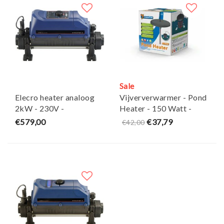
Sale
Elecro heater analoog
Vijververwarmer - Pond
2kW - 230V -
Heater - 150 Watt -
AquaForte
SuperFish
€579,00
€37,79
€42,00