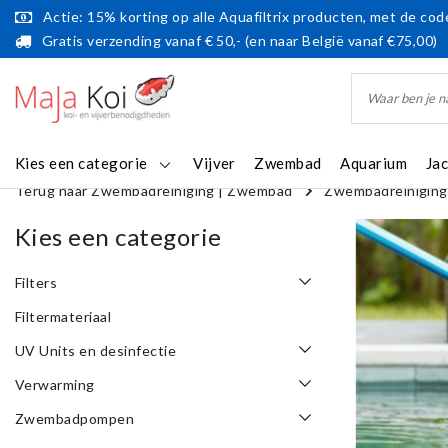
Actie: 15% korting op alle Aquafiltrix producten, met de code
Gratis verzending vanaf € 50,- (en naar België vanaf €75,00)
Kies een categorie
Vijver
Zwembad
Aquarium
Ja
Terug naar Zwembadreiniging
|
Zwembad
Zwembadreiniging
Kies een categorie
Filters
Filtermateriaal
UV Units en desinfectie
Verwarming
Zwembadpompen