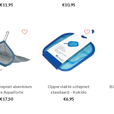
€11,95
€10,95
hepnet aluminium
Oppervlakte schepnet
Bl
xe AquaForte
standaard - Kokido
€17,50
€6,95