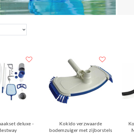
aakset deluxe -
Kokido verzwaarde
Ko
Bestway
bodemzuiger met zijborstels
M