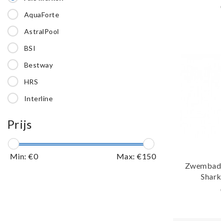
AquaForte
AstralPool
BSI
Bestway
HRS
Interline
Kokido
Prijs
Life
Peraqua
Min: €
0
Max: €
150
Zwembad 
W'eau
Shark
Zodiac