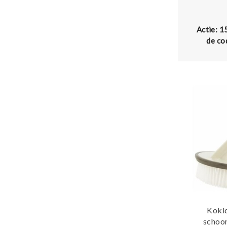
Actie: 1
de co
Koki
schoo