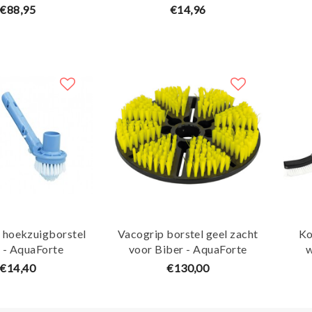
€88,95
€14,96
hoekzuigborstel
Vacogrip borstel geel zacht
Ko
 - AquaForte
voor Biber - AquaForte
w
€14,40
€130,00