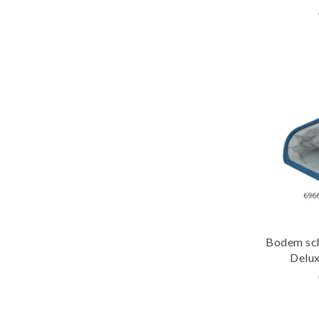
Bodem sc
Delu