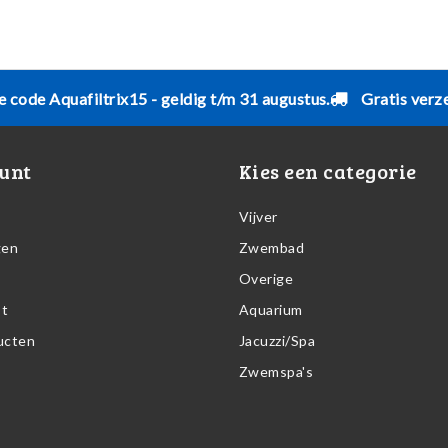
e code Aquafiltrix15 - geldig t/m 31 augustus.
Gratis verz
unt
Kies een categorie
Vijver
gen
Zwembad
Overige
st
Aquarium
ducten
Jacuzzi/Spa
Zwemspa's