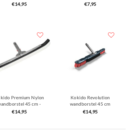
Zwart/Zilver
Multifunctionele handborstel
€14,95
€7,95
- AquaForte
kido Premium Nylon
Kokido Revolution
andborstel 45 cm -
wandborstel 45 cm
Zwart/zilver
€14,95
€14,95