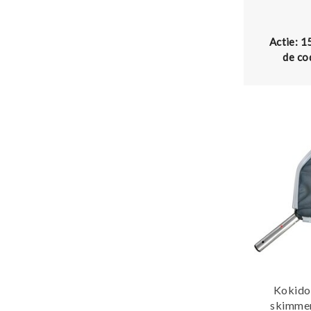
Actie: 1
de co
Kokido
skimmer