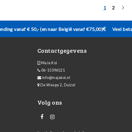
1
2
ending vanaf € 50,- (en naar België vanaf €75,00)
Veel bet
Contactgegevens
MaJa Koi
06-15396521
info@majakoi.nl
De Weege 2, Duizel
Volg ons