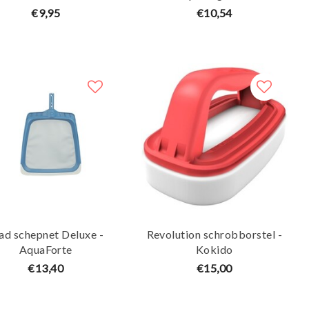
€9,95
€10,54
ad schepnet Deluxe -
Revolution schrobborstel -
AquaForte
Kokido
€13,40
€15,00