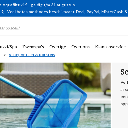
 Aquafiltrix15 - geldig t/m 31 augustus.
Veel betaalmethodes beschikbaar (IDeal, PayPal, MisterCash &
cuzzi/Spa
Zwemspa's
Overige
Over ons
Klantenservice
Schepnetten & borstels
S
Ver
ass
een
opp