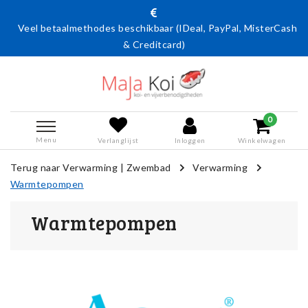
hodes beschikbaar (IDeal, PayPal, MisterCash
Actie: 15% kort
& Creditcard)
code Aqua
0
Menu
Verlanglijst
Inloggen
Winkelwagen
Terug naar Verwarming
|
Zwembad
Verwarming
Warmtepompen
Warmtepompen