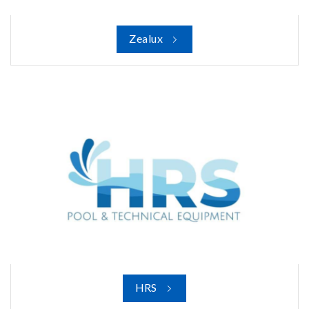
Zealux
HRS