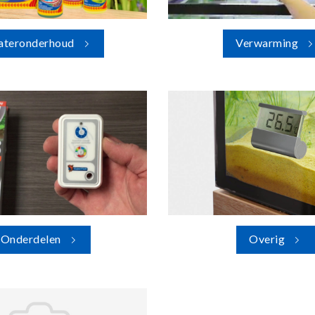
teronderhoud
Verwarming
Onderdelen
Overig