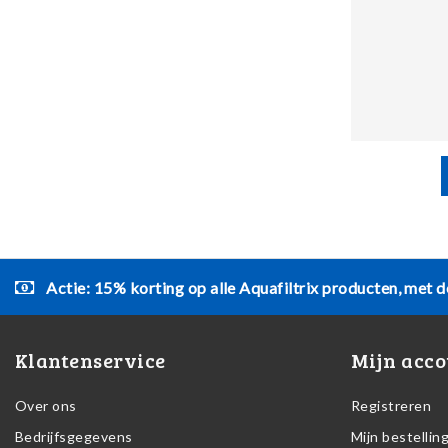
Actie: 15% korting op alle Aquafiltrix producten, met d
Klantenservice
Mijn acco
Over ons
Registreren
Bedrijfsgegevens
Mijn bestellin