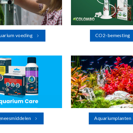
uarium voeding
CO2-bemesting
eneesmiddelen
Aquariumplanten