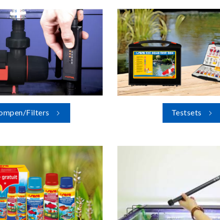
ompen/Filters
Testsets