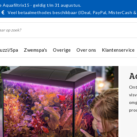
 Aquafiltrix15 - geldig t/m 31 augustus.
Veel betaalmethodes beschikbaar (IDeal, PayPal, MisterCash &
cuzzi/Spa
Zwemspa's
Overige
Over ons
Klantenservice
A
Ont
vis
omg
pro