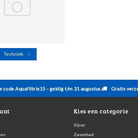
Techniek
e code Aquafiltrix15 - geldig t/m 31 augustus.
Gratis verz
unt
Kies een categorie
Vijver
gen
Zwembad