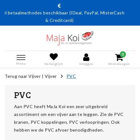
yPal, MisterCash
Actie: 15% korting op alle Aquafiltrix produ
code Aquafiltrix15 - geldig t/m 31 aug
0
Menu
Verlanglijst
Inloggen
Winkelwagen
Terug naar Vijver
|
Vijver
PVC
PVC
Aan PVC heeft MaJa Koi een zeer uitgebreid
assortiment om een vijver aan te leggen. Zie de PVC
kranen, PVC koppelingen, PVC verloopringen. Ook
hebben we de PVC afvoer benodigdheden.