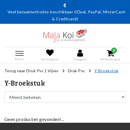
Veel betaalmethodes beschikbaar (IDeal, PayPal, MisterCash
& Creditcard)
0
Menu
Verlanglijst
Inloggen
Winkelwagen
Terug naar Druk Pvc
|
Vijver
Druk Pvc
Y-Broekstuk
Y-Broekstuk
Geen producten gevonden!...