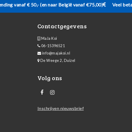
ending vanaf € 50,- (en naar België vanaf €75,00)
Veel bet
Contactgegevens
MaJa Koi
06-15396521
info@majakoi.nl
De Weege 2, Duizel
Volg ons
Inschrijven nieuwsbrief