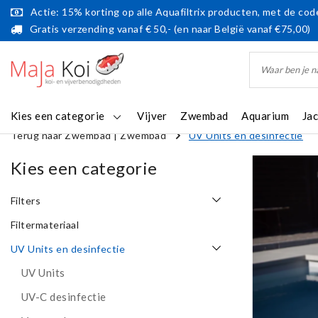
Actie: 15% korting op alle Aquafiltrix producten, met de code
Gratis verzending vanaf € 50,- (en naar België vanaf €75,00)
Kies een categorie
Vijver
Zwembad
Aquarium
Ja
Terug naar Zwembad
|
Zwembad
UV Units en desinfectie
Kies een categorie
Filters
Filtermateriaal
UV Units en desinfectie
UV Units
UV-C desinfectie