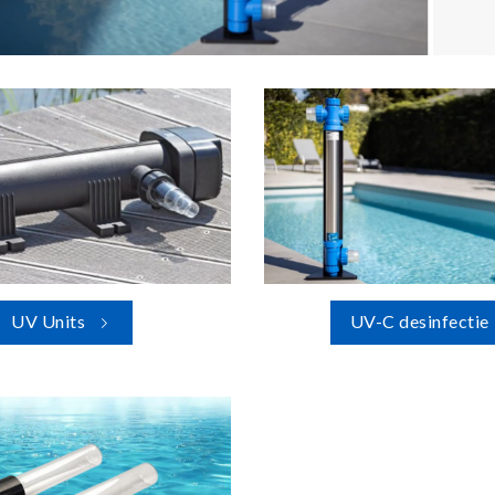
UV Units
UV-C desinfectie