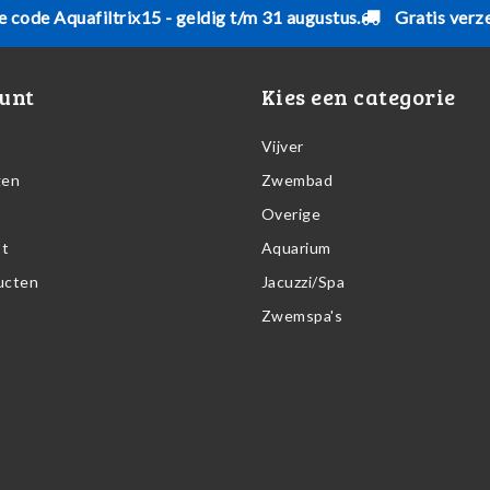
e code Aquafiltrix15 - geldig t/m 31 augustus.
Gratis verz
unt
Kies een categorie
Vijver
gen
Zwembad
Overige
st
Aquarium
ducten
Jacuzzi/Spa
Zwemspa's