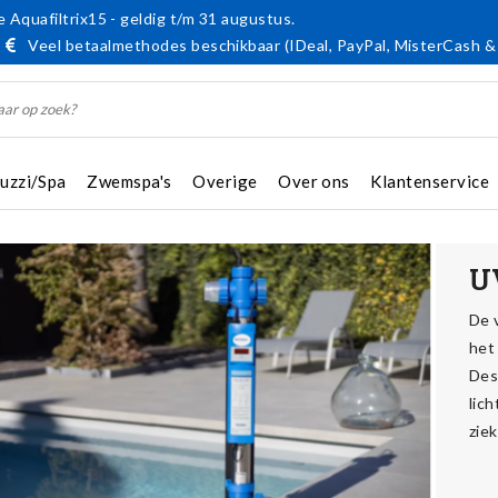
 Aquafiltrix15 - geldig t/m 31 augustus.
Veel betaalmethodes beschikbaar (IDeal, PayPal, MisterCash &
cuzzi/Spa
Zwemspa's
Overige
Over ons
Klantenservice
U
De v
het
Des
lic
zie