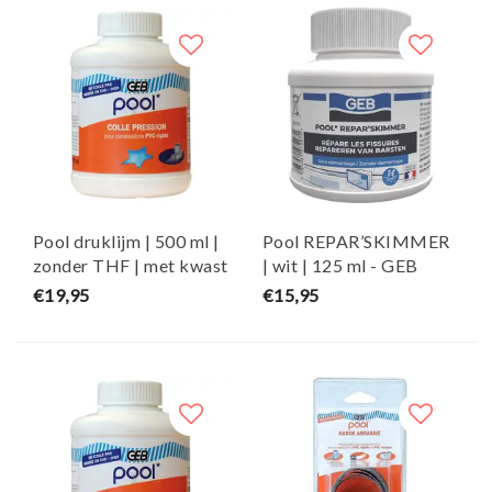
Pool druklijm | 500 ml |
Pool REPAR’SKIMMER
zonder THF | met kwast
| wit | 125 ml - GEB
- GEB
€19,95
€15,95