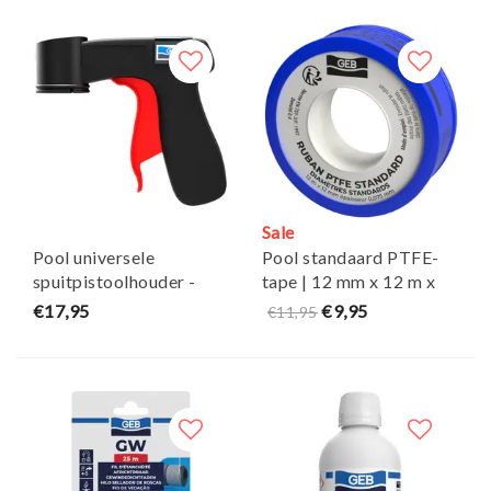
Sale
Pool universele
Pool standaard PTFE-
spuitpistoolhouder -
tape | 12 mm x 12 m x
GEB
0,075 mm - GEB
€17,95
€9,95
€11,95