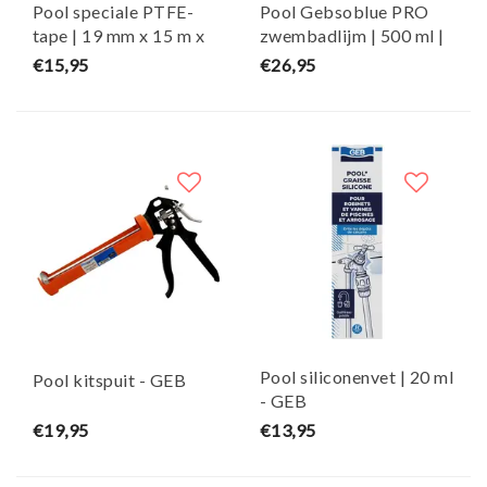
Pool speciale PTFE-
Pool Gebsoblue PRO
tape | 19 mm x 15 m x
zwembadlijm | 500 ml |
0,2 mm - GEB
met THF | met kwast -
€15,95
€26,95
GEB
Pool siliconenvet | 20 ml
Pool kitspuit - GEB
- GEB
€19,95
€13,95