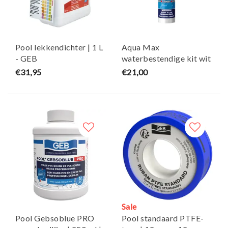
Pool lekkendichter | 1 L
Aqua Max
- GEB
waterbestendige kit wit
- Griffon
€31,95
€21,00
Sale
Pool Gebsoblue PRO
Pool standaard PTFE-