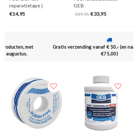
reparatietape |
GEB
zelfvulkaniserend | 25
€14,95
€33,95
€39,95
mm x 3 m - GEB
Gratis verzending vanaf € 50,- (en naar België vanaf
€75,00)