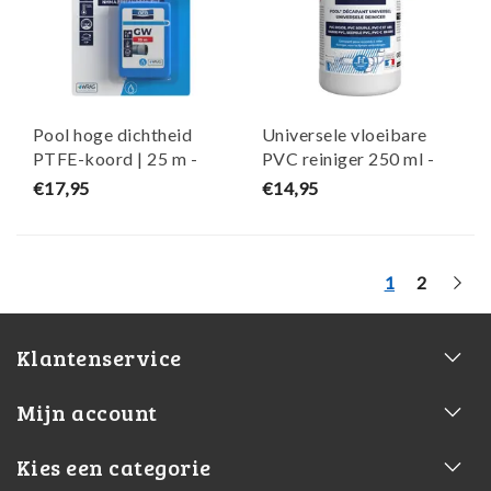
Pool hoge dichtheid
Universele vloeibare
PTFE-koord | 25 m -
PVC reiniger 250 ml -
GEB
GEB
€17,95
€14,95
1
2
Klantenservice
Mijn account
Kies een categorie