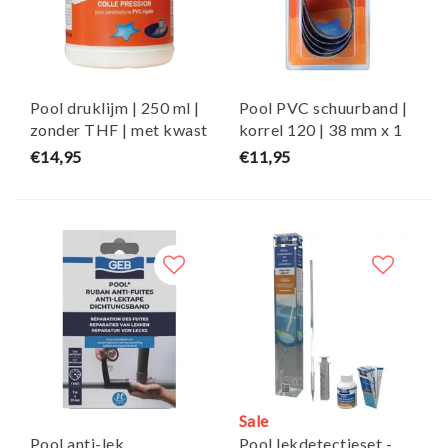
Pool druklijm | 250 ml |
Pool PVC schuurband |
zonder THF | met kwast
korrel 120 | 38 mm x 1
- GEB
m - GEB
€14,95
€11,95
Sale
Pool anti-lek
Pool lekdetectieset -