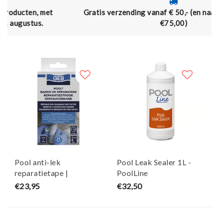
Gratis verzending vanaf € 50,- (en naar België vanaf
€75,00)
Pool anti-lek
Pool Leak Sealer 1L -
reparatietape |
PoolLine
glasvezeldoek | 5 cm x
€23,95
€32,50
1,5 m - GEB