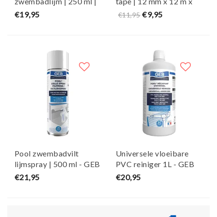
zwembadlijm | 250 ml |
tape | 12 mm x 12 m x
met THF | met kwast -
0,1 mm - GEB
€19,95
€9,95
€11,95
GEB
Pool zwembadvilt
Universele vloeibare
lijmspray | 500 ml - GEB
PVC reiniger 1L - GEB
€21,95
€20,95