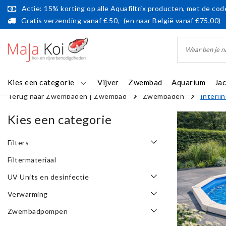
Actie: 15% korting op alle Aquafiltrix producten, met de code
Gratis verzending vanaf € 50,- (en naar België vanaf €75,00)
Kies een categorie
Vijver
Zwembad
Aquarium
Ja
Terug naar Zwembaden
|
Zwembad
Zwembaden
Interl
Kies een categorie
Filters
Filtermateriaal
UV Units en desinfectie
Verwarming
Zwembadpompen