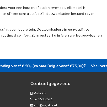
kiest voor een houten of stalen zwembad, elk model is
len en slimme constructies zijn de zwembaden bestand tegen
lossing voor iedere tuin. De zwembaden zijn eenvoudig te
n optimaal comfort. Zo investeert u in jarenlang betrouwbaar en
ending vanaf € 50,- (en naar België vanaf €75,00)
Veel bet
Contactgegevens
MaJa Koi
06-15396521
info@majakoi.nl