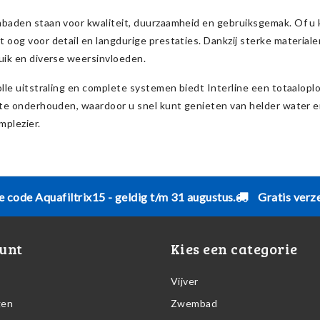
baden staan voor kwaliteit, duurzaamheid en gebruiksgemak. Of u 
 oog voor detail en langdurige prestaties. Dankzij sterke materia
uik en diverse weersinvloeden.
olle uitstraling en complete systemen biedt Interline een totaalop
 te onderhouden, waardoor u snel kunt genieten van helder water e
mplezier.
e code Aquafiltrix15 - geldig t/m 31 augustus.
Gratis verz
unt
Kies een categorie
Vijver
gen
Zwembad