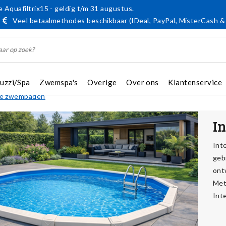
 Aquafiltrix15 - geldig t/m 31 augustus.
Veel betaalmethodes beschikbaar (IDeal, PayPal, MisterCash &
cuzzi/Spa
Zwemspa's
Overige
Over ons
Klantenservice
ine zwembaden
I
Int
geb
ont
Met
Int