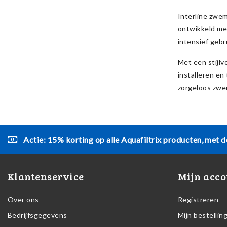
Interline zwem
ontwikkeld met
intensief gebr
Met een stijlv
installeren en
zorgeloos zwe
Actie: 15% korting op alle Aquafiltrix producten, met d
Klantenservice
Mijn acco
Over ons
Registreren
Bedrijfsgegevens
Mijn bestellin