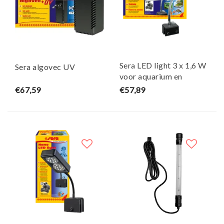
Sera LED light 3 x 1,6 W
Sera algovec UV
voor aquarium en
terrarium
€67,59
€57,89