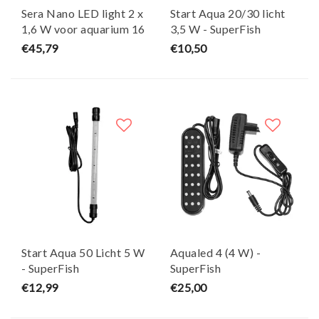
Sera Nano LED light 2 x
Start Aqua 20/30 licht
1,6 W voor aquarium 16
3,5 W - SuperFish
l
€45,79
€10,50
Start Aqua 50 Licht 5 W
Aqualed 4 (4 W) -
- SuperFish
SuperFish
€12,99
€25,00