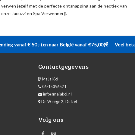
n verwen jezelf met de perfecte ontsnapping aan de hectiek van
 onze Jacuzzi en Spa Verwennerij.
ending vanaf € 50,- (en naar België vanaf €75,00)
Veel bet
Contactgegevens
MaJa Koi
06-15396521
info@majakoi.nl
De Weege 2, Duizel
Volg ons