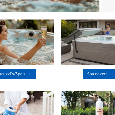
acuzzi's/Spa's
Spa covers