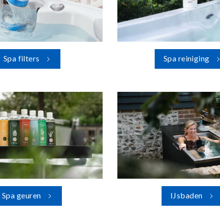
Spa filters
Spa reiniging
Spa geuren
IJsbaden