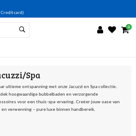
 Creditcard)
0
acuzzi/Spa
aar ultieme ontspanning met onze Jacuzzi en Spa collectie.
dek hoogwaardige bubbelbaden en verzorgende
essoires voor een thuis-spa-ervaring. Creëer jouw oase van
t en verwenning – pure luxe binnen handbereik.