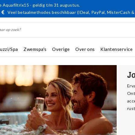
 Aquafiltrix15 - geldig t/m 31 augustus.
Veel betaalmethodes beschikbaar (IDeal, PayPal, MisterCash &
cuzzi/Spa
Zwemspa's
Overige
Over ons
Klantenservice
J
Erv
Ont
acc
rus