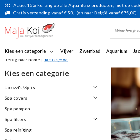
Actie: 15% korting op alle Aquafiltrix producten, met de code
Gratis verzending vanaf € 50,- (en naar België vanaf €75,00)
Kies een categorie
Vijver
Zwembad
Aquarium
Ja
Terug naar home
|
Jacuzzi/Spa
Kies een categorie
Jacuzzi's/Spa's
Spa covers
Spa pompen
Spa filters
Spa reiniging