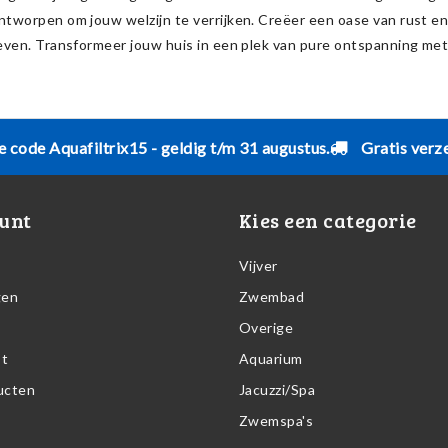
ntworpen om jouw welzijn te verrijken. Creëer een oase van rust e
leven. Transformeer jouw huis in een plek van pure ontspanning met
e code Aquafiltrix15 - geldig t/m 31 augustus.
Gratis verz
unt
Kies een categorie
Vijver
gen
Zwembad
Overige
st
Aquarium
ducten
Jacuzzi/Spa
Zwemspa's