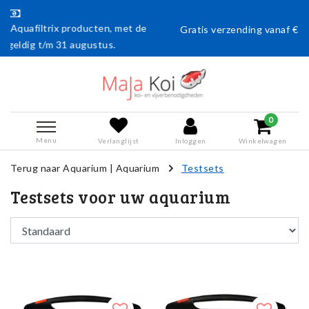
et de
Gratis verzending vanaf € 50,- (en naar België vanaf €75
0
Menu
Verlanglijst
Inloggen
Winkelwagen
Terug naar Aquarium
|
Aquarium
Testsets
Testsets voor uw aquarium