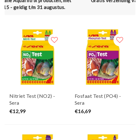
, met
Gratis verzending vanaf € 50,- (en naar België van
s.
€75,00)
Nitriet Test (NO2) -
Fosfaat Test (PO4) -
Sera
Sera
€12,99
€16,69