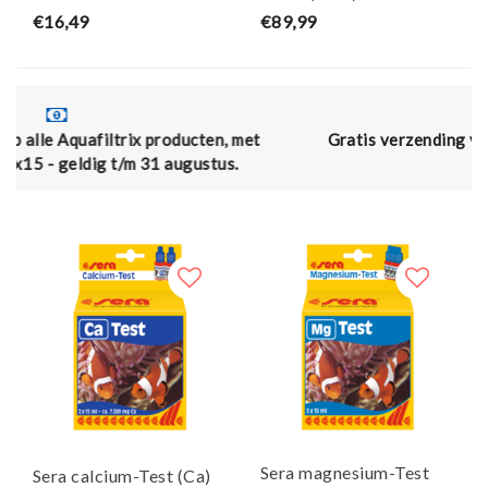
€16,49
€89,99
, met
Gratis verzending vanaf € 50,- (en naar België va
us.
€75,00)
Sera magnesium-Test
Sera calcium-Test (Ca)