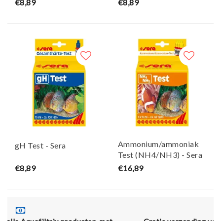
€8,89
€8,89
Ammonium/ammoniak
gH Test - Sera
Test (NH4/NH3) - Sera
€8,89
€16,89