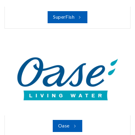
SuperFish
Oase