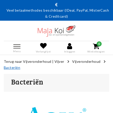
Veel betaalmethodes beschikbaar (IDeal, PayPal, MisterCash
& Creditcard)
0
Menu
Verlanglijst
Inloggen
Winkelwagen
Terug naar Vijveronderhoud
|
Vijver
Vijveronderhoud
Bacteriën
Bacteriën