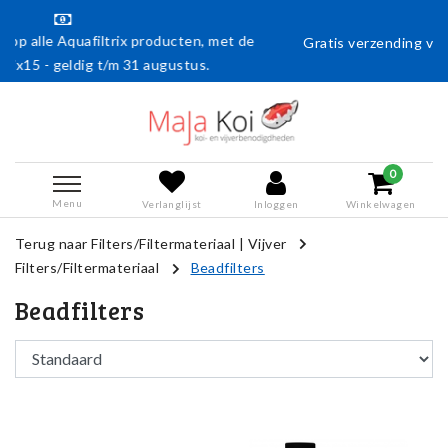
oducten, met de
Gratis verzending vanaf € 50,- (en naar België
ugustus.
0
Menu
Verlanglijst
Inloggen
Winkelwagen
Terug naar Filters/Filtermateriaal
|
Vijver
Filters/Filtermateriaal
Beadfilters
Beadfilters