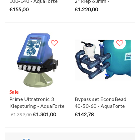
100-140 - AquaForte
2" klep 63mm -
AquaForte
€155,00
€1.220,00
Sale
Prime Ultratronic 3
Bypass set EconoBead
Klepsturing - AquaForte
40-50-60 - AquaForte
€1.301,00
€142,78
€1.399,00