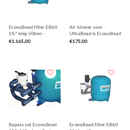
EconoBead filter EB60
Air blower voor
1½" klep 50mm -
UltraBead & EconoBead
AquaForte
filter - AquaForte
€1.165,00
€175,00
Bypass set EconoBead
EconoBead filter EB60