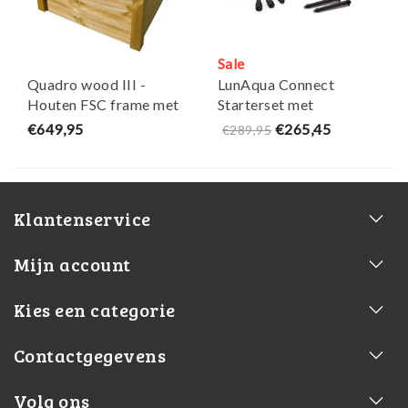
Sale
Quadro wood III -
LunAqua Connect
Houten FSC frame met
Starterset met
PVC folie en filterkast -
bediening - Oase
€649,95
€265,45
€289,95
Ubbink
Klantenservice
Mijn account
Kies een categorie
Contactgegevens
Volg ons