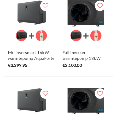
Mr. Inversmart 16kW
Full Inverter
warmtepomp AquaForte
warmtepomp 18kW
+ Gratis winterhoes &
AquaForte + Gratis
€3.399,95
€2.100,00
Heater Cleaner
winterhoes & Heater
Cleaner