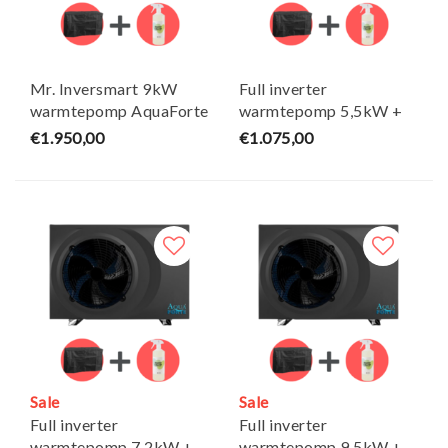
Mr. Inversmart 9kW
Full inverter
warmtepomp AquaForte
warmtepomp 5,5kW +
+ Gratis winterhoes &
Gratis winterhoes &
€1.950,00
€1.075,00
Heater Cleaner
Heater Cleaner -
AquaForte
Sale
Sale
Full inverter
Full inverter
warmtepomp 7,2kW +
warmtepomp 9,5kW +