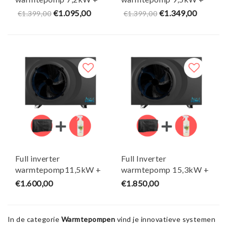
Gratis winterhoes &
Gratis winterhoes &
€1.095,00
€1.349,00
€1.399,00
€1.399,00
Heater Cleaner -
Heater Cleaner -
AquaForte
AquaForte
Full inverter
Full Inverter
warmtepomp11,5kW +
warmtepomp 15,3kW +
Gratis winterhoes &
Gratis winterhoes &
€1.600,00
€1.850,00
Heater Cleaner -
Heater Cleaner -
Aquaforte
AquaForte
In de categorie
Warmtepompen
vind je innovatieve systemen