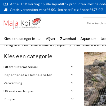
Actie: 15% korting op alle Aquafiltrix producten, met de code
Gratis verzending vanaf € 50,- (en naar België vanaf €75,00)
Kies een categorie
Vijver
Zwembad
Aquarium
Ja
Terug naar Koisokken & Netten
|
Vijver
Koisokken & Netten
Kies een categorie
Filters/Filtermateriaal
Inspectienet & Flexibele vaten
Verwarming
UV units en lampen
Pompen