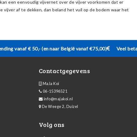
t kan een eenvoudig vijvernet over de vijver voorkomen dat er
de vijver af te dekken, dan beland het vuil op de bodem waar het
ending vanaf € 50,- (en naar België vanaf €75,00)
Veel bet
Contactgegevens
MaJa Koi
06-15396521
info@majakoi.nl
De Weege 2, Duizel
Volg ons