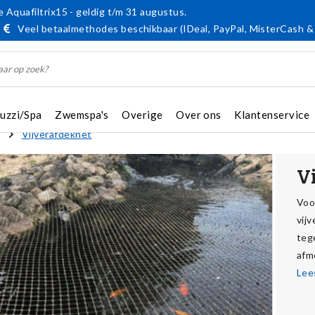
 Aquafiltrix15 - geldig t/m 31 augustus.
Veel betaalmethodes beschikbaar (IDeal, PayPal, MisterCash &
cuzzi/Spa
Zwemspa's
Overige
Over ons
Klantenservice
Vijverafdeknet
V
Voo
vij
teg
afm
Lee