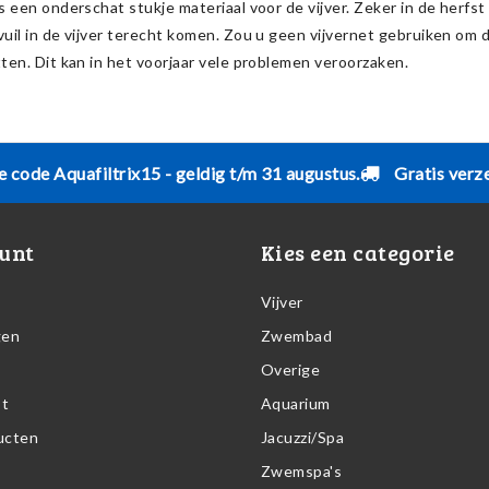
is een onderschat stukje materiaal voor de vijver. Zeker in de herfs
vuil in de vijver terecht komen. Zou u geen vijvernet gebruiken om 
tten. Dit kan in het voorjaar vele problemen veroorzaken.
e code Aquafiltrix15 - geldig t/m 31 augustus.
Gratis verz
unt
Kies een categorie
Vijver
gen
Zwembad
Overige
st
Aquarium
ducten
Jacuzzi/Spa
Zwemspa's