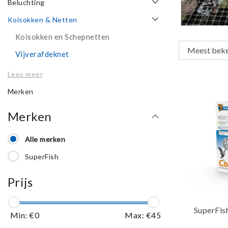
Beluchting
Koisokken & Netten
Koisokken en Schepnetten
Vijverafdeknet
Lees meer
Merken
Merken
Alle merken
SuperFish
Prijs
SuperFis
Min: €
0
Max: €
45