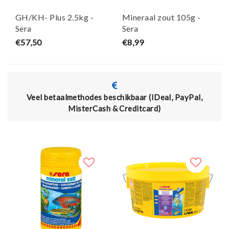
GH/KH- Plus 2.5kg -
Mineraal zout 105g -
Sera
Sera
€57,50
€8,99
eel betaalmethodes beschikbaar (IDeal, PayPal,
Actie:
MisterCash & Creditcard)
de 