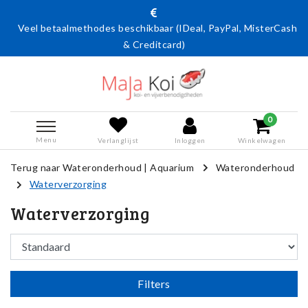
almethodes beschikbaar (IDeal, PayPal, MisterCash
Actie: 15%
& Creditcard)
code
0
Menu
Verlanglijst
Inloggen
Winkelwagen
Terug naar Wateronderhoud
|
Aquarium
Wateronderhoud
Waterverzorging
Waterverzorging
Filters