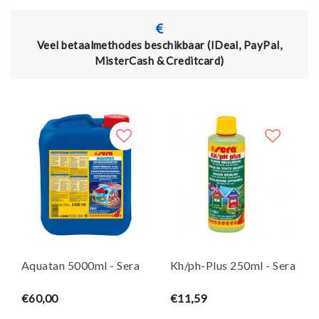
l betaalmethodes beschikbaar (IDeal, PayPal,
Actie: 
MisterCash & Creditcard)
de c
Aquatan 5000ml - Sera
Kh/ph-Plus 250ml - Sera
€60,00
€11,59