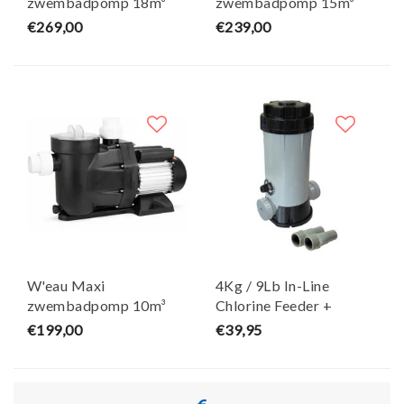
zwembadpomp 18m³
zwembadpomp 15m³
€269,00
€239,00
W'eau Maxi
4Kg / 9Lb In-Line
zwembadpomp 10m³
Chlorine Feeder +
Connectors
€199,00
€39,95