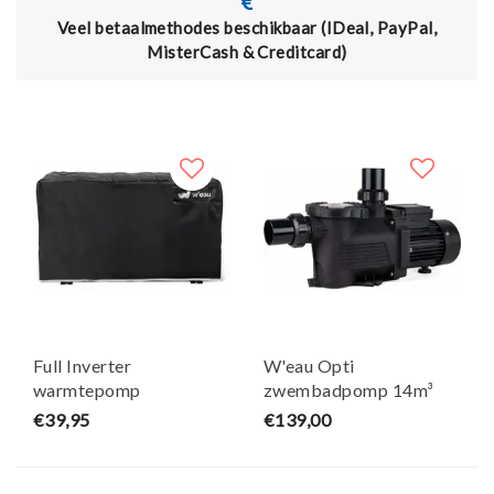
Veel betaalmethodes beschikbaar (IDeal, PayPal,
Act
MisterCash & Creditcard)
Full Inverter
W'eau Opti
warmtepomp
zwembadpomp 14m³
beschermhoes 92 x 43 x
€39,95
€139,00
62cm - W'eau