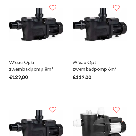
W'eau Opti
W'eau Opti
zwembadpomp 8m³
zwembadpomp 6m³
€129,00
€119,00