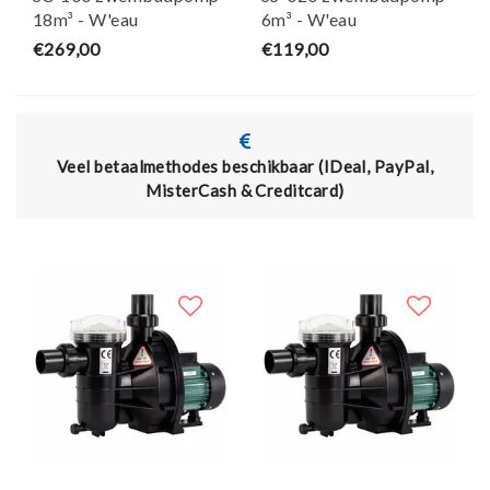
18m³ - W'eau
6m³ - W'eau
€269,00
€119,00
Veel betaalmethodes beschikbaar (IDeal, PayPal,
Ac
MisterCash & Creditcard)