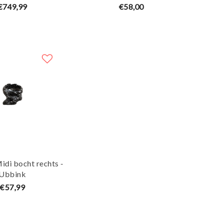
€749,99
€58,00
idi bocht rechts -
Ubbink
€57,99