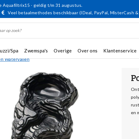
 Aquafiltrix15 - geldig t/m 31 augustus.
Veel betaalmethodes beschikbaar (IDeal, PayPal, MisterCash &
cuzzi/Spa
Zwemspa's
Overige
Over ons
Klantenservice
n Watervallen
P
Ont
pol
rus
en 