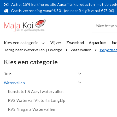
Actie: 15% korting op alle Aquafiltrix producten, met de code
Gratis verzending vanaf € 50,- (en naar België vanaf €75,00)
Kies een categorie
Vijver
Zwembad
Aquarium
Ja
Terug naar Watervallen
|
Overige
Watervallen
Polyethee
Kies een categorie
Tuin
Watervallen
Kunststof & Acryl watervallen
RVS Waterval Victoria LongLip
RVS Niagara Watervallen