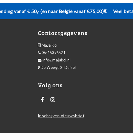
ending vanaf € 50,- (en naar België vanaf €75,00)
Veel bet
Contactgegevens
MaJa Koi
06-15396521
info@majakoi.nl
De Weege 2, Duizel
Volg ons
Inschrijven nieuwsbrief