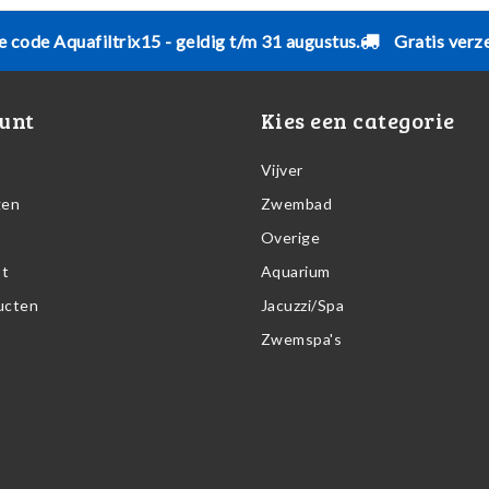
e code Aquafiltrix15 - geldig t/m 31 augustus.
Gratis verz
unt
Kies een categorie
Vijver
gen
Zwembad
Overige
st
Aquarium
ducten
Jacuzzi/Spa
Zwemspa's