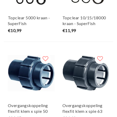
Topclear 5000 kraan -
Topclear 10/15/18000
SuperFish
kraan - SuperFish
€10,99
€11,99
Overgangskoppeling
Overgangskoppeling
flexfit klem x spie 50
flexfit klem x spie 63
PN4
PN4