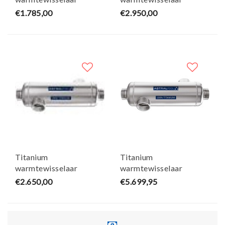
105kW AstralPool
210kW AstralPool
€1.785,00
€2.950,00
Titanium
Titanium
warmtewisselaar
warmtewisselaar
140kW AstralPool
450kW AstralPool
€2.650,00
€5.699,95