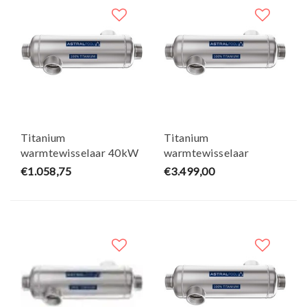
Titanium
Titanium
warmtewisselaar 40kW
warmtewisselaar
- AstralPool
300kW - AstraPool
€1.058,75
€3.499,00