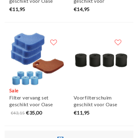
geschikt voor Oase
geschikt voor
Biomaster thermo set
Biomaster thermo set
€11,95
€14,95
van 4 - Maja Koi
van 6 - Maja Koi
Sale
Filter vervang set
Voorfilterschuim
geschikt voor Oase
geschikt voor Oase
Biomaster (Thermo)
Biomaster thermo set
€35,00
€11,95
€43,15
350/600/850 - Maja Koi
van 4 - zwart - Maja Koi