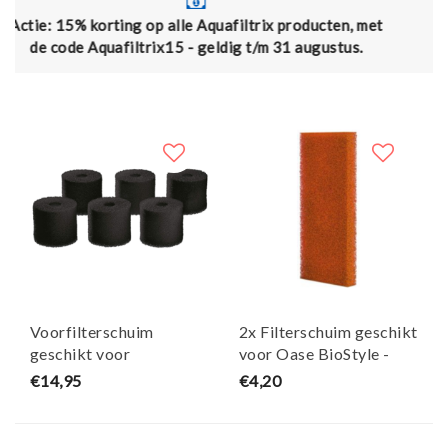
p alle Aquafiltrix producten, met
Gratis verzending vana
ix15 - geldig t/m 31 augustus.
Voorfilterschuim
2x Filterschuim geschikt
geschikt voor
voor Oase BioStyle -
Biomaster thermo set
PPI 30 - Maja Koi
€14,95
€4,20
van 6 - zwart - Maja Koi