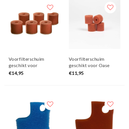
Voorfilterschuim
Voorfilterschuim
geschikt voor
geschikt voor Oase
Biomaster thermo set
Biomaster thermo set
€14,95
€11,95
van 6 - Maja Koi
van 4 - Maja Koi