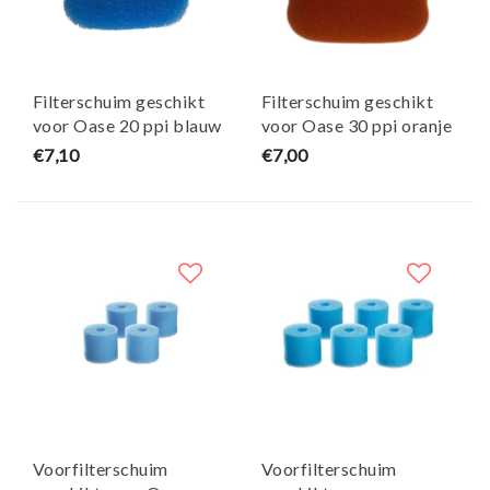
Filterschuim geschikt
Filterschuim geschikt
voor Oase 20 ppi blauw
voor Oase 30 ppi oranje
biomaster (thermo) -
biomaster (thermo) -
€7,10
€7,00
Maja Koi
Maja Koi
Voorfilterschuim
Voorfilterschuim