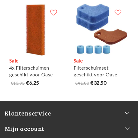
Sale
Sale
4x Filterschuimen
Filterschuimset
geschikt voor Oase
geschikt voor Oase
Biostyle PPI30 - Maja
Biomaster Thermo 250
€6,25
€32,50
€13,95
€41,80
Koi
Klantenservice
Mijn account