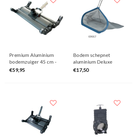
Premium Aluminium
Bodem schepnet
bodemzuiger 45 cm -
aluminium Deluxe
Zilver Kokido
AquaForte
€59,95
€17,50