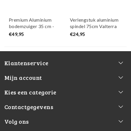
Premium Aluminium
Verlengstuk aluminium
bodemzuiger 35 cm -
spindel 75cm Valterra
Zilver Kokido
€49,95
€24,95
Klantenservice
Mijn account
Kies een categorie
Contactgegevens
Volg ons