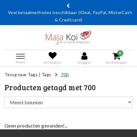
Veel betaalmethodes beschikbaar (IDeal, PayPal, MisterCash
& Creditcard)
0
Menu
Verlanglijst
Inloggen
Winkelwagen
Terug naar Tags
|
Tags
700
Producten getagd met 700
Geen producten gevonden!...