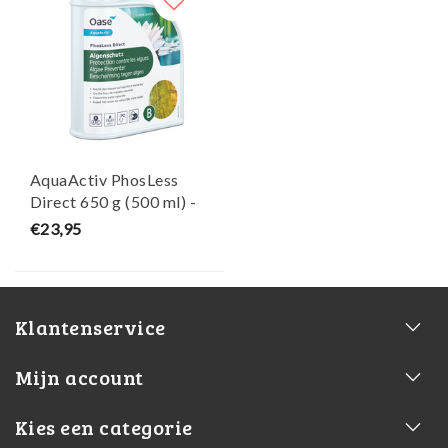
AquaActiv PhosLess
Direct 650 g (500 ml) -
Oase
€23,95
Klantenservice
Mijn account
Kies een categorie