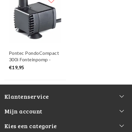
Pontec PondoCompact
300i Fonteinpomp -
Oase
€19,95
Klantenservice
Mijn account
Kies een categorie