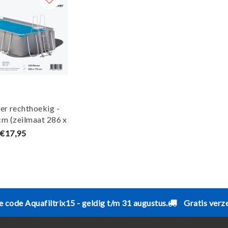
er rechthoekig -
cm (zeilmaat 286 x
art/Blauw - W'eau
€17,95
e code Aquafiltrix15 - geldig t/m 31 augustus.
Gratis verz