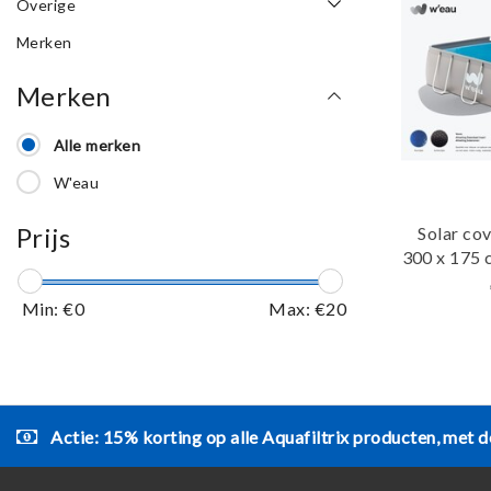
Overige
Merken
Merken
Alle merken
W'eau
Prijs
Solar cov
300 x 175 
161) - Zw
Min: €
0
Max: €
20
Actie: 15% korting op alle Aquafiltrix producten, met d