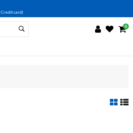
 Creditcard)
0