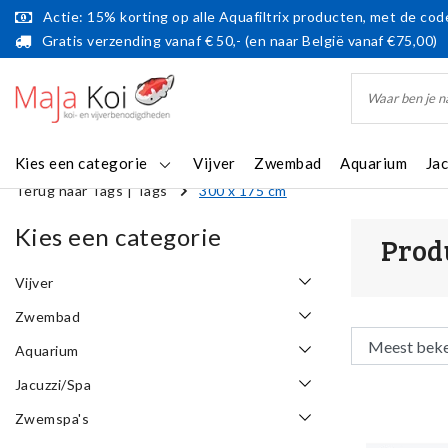
Actie: 15% korting op alle Aquafiltrix producten, met de code
Gratis verzending vanaf € 50,- (en naar België vanaf €75,00)
Kies een categorie
Vijver
Zwembad
Aquarium
Ja
Terug naar Tags
|
Tags
300 x 175 cm
Kies een categorie
Prod
Vijver
Zwembad
Aquarium
Jacuzzi/Spa
Zwemspa's