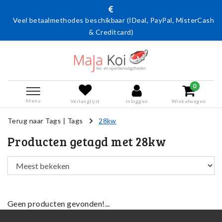
Veel betaalmethodes beschikbaar (IDeal, PayPal, MisterCash
& Creditcard)
0
Menu
Verlanglijst
Inloggen
Winkelwagen
Terug naar Tags
|
Tags
28kw
Producten getagd met 28kw
Geen producten gevonden!...