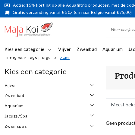
Actie: 15% korting op alle Aquafiltrix producten, met de code
Gratis verzending vanaf € 50,- (en naar België vanaf €75,00)
Kies een categorie
Vijver
Zwembad
Aquarium
Ja
Terug naar Tags
|
Tags
20ml
Kies een categorie
Prod
Vijver
Zwembad
Aquarium
Jacuzzi/Spa
Geen product
Zwemspa's