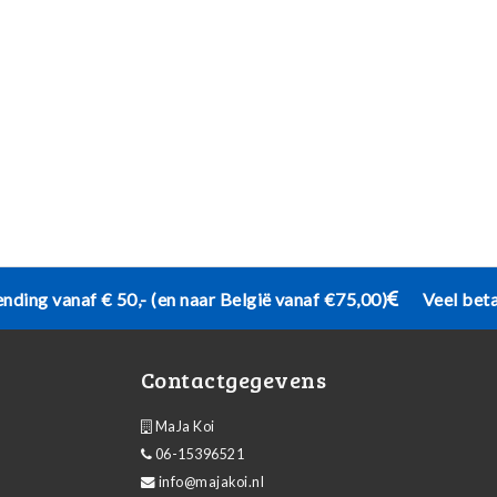
ending vanaf € 50,- (en naar België vanaf €75,00)
Veel bet
Contactgegevens
MaJa Koi
06-15396521
info@majakoi.nl