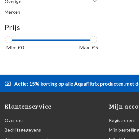
Overige
Merken
Prijs
Min: €
0
Max: €
5
Actie: 15% korting op alle Aquafiltrix producten, met d
Klantenservice
Mijn acco
Over ons
Registreren
Bedrijfsgegevens
Mijn bestellin