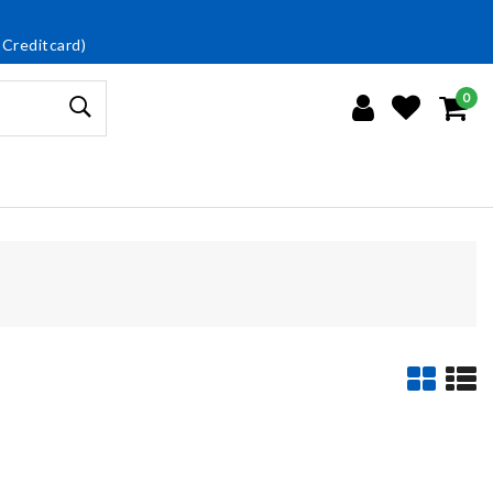
 Creditcard)
0