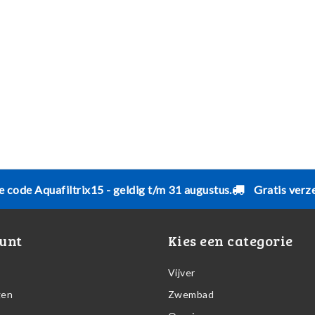
e code Aquafiltrix15 - geldig t/m 31 augustus.
Gratis verz
unt
Kies een categorie
Vijver
gen
Zwembad