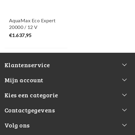
AquaMax Eco Expert
20000 / 12 V
Filter/Beeklooppomp -
€1.637,95
Oase
Klantenservice
Mijn account
Kies een categorie
Contactgegevens
Volg ons