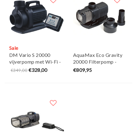
Sale
DM Vario S 20000
AquaMax Eco Gravity
vijverpomp met Wi-Fi -
20000 Filterpomp -
AquaForte
Oase
€328,00
€809,95
€349,00