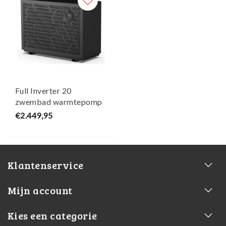
Full Inverter 20
zwembad warmtepomp
- 17,5 kW - W'eau
€2.449,95
Klantenservice
Mijn account
Kies een categorie