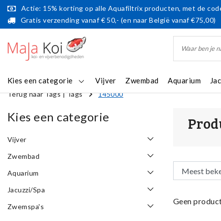
Actie: 15% korting op alle Aquafiltrix producten, met de code
Gratis verzending vanaf € 50,- (en naar België vanaf €75,00)
Kies een categorie
Vijver
Zwembad
Aquarium
Ja
Terug naar Tags
|
Tags
145000
Kies een categorie
Prod
Vijver
Zwembad
Aquarium
Jacuzzi/Spa
Geen product
Zwemspa's