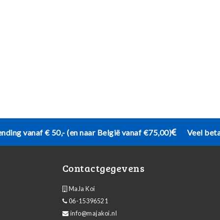
ending vanaf € 50,- (en naar België vanaf €75,00)
Veel bet
Contactgegevens
MaJa Koi
06-15396521
info@majakoi.nl