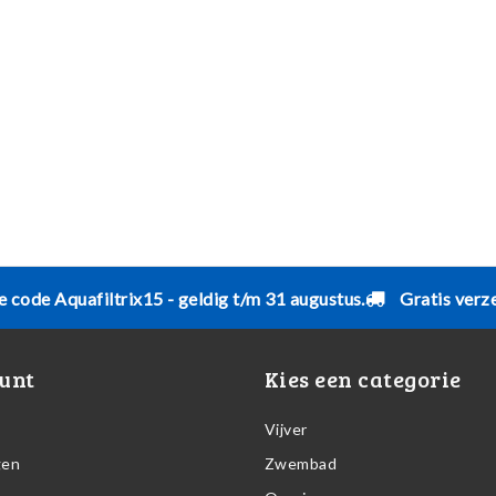
e code Aquafiltrix15 - geldig t/m 31 augustus.
Gratis verz
unt
Kies een categorie
Vijver
gen
Zwembad