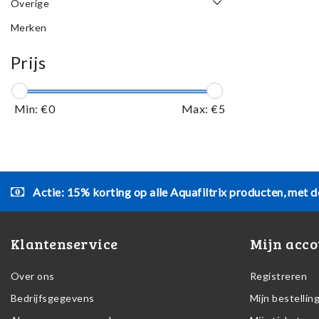
Overige
Merken
Prijs
Min: €
0
Max: €
5
Actie: 15% korting op alle Aquafiltrix producten, met d
Klantenservice
Mijn acco
Over ons
Registreren
Bedrijfsgegevens
Mijn bestellin