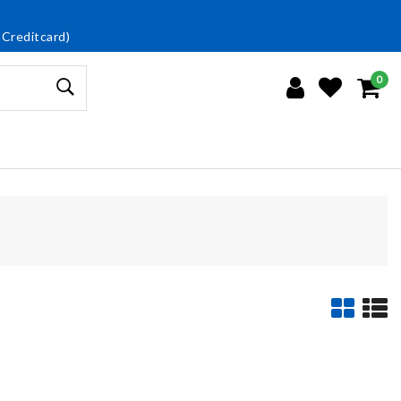
 Creditcard)
0