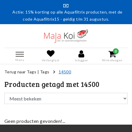
Actie: 15% korting op alle Aquafiltrix producten, met de
code Aquafiltrix15 - geldig t/m 31 augustus.
0
Menu
Verlanglijst
Inloggen
Winkelwagen
Terug naar Tags
|
Tags
14500
Producten getagd met 14500
Geen producten gevonden!...