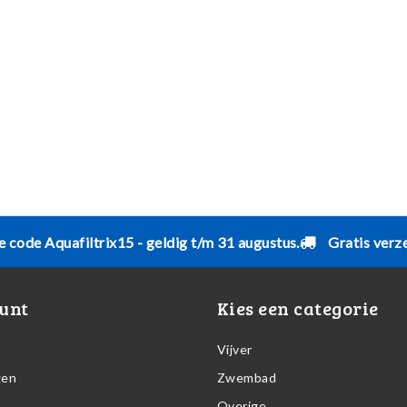
e code Aquafiltrix15 - geldig t/m 31 augustus.
Gratis verz
unt
Kies een categorie
Vijver
gen
Zwembad
Overige