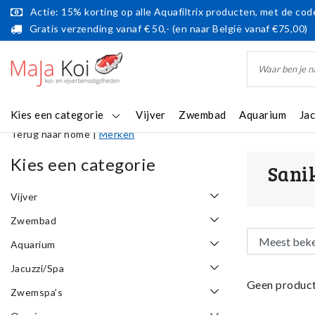
Actie: 15% korting op alle Aquafiltrix producten, met de code
Gratis verzending vanaf € 50,- (en naar België vanaf €75,00)
Kies een categorie
Vijver
Zwembad
Aquarium
Ja
Terug naar home
|
Merken
Kies een categorie
Sani
Vijver
Zwembad
Aquarium
Jacuzzi/Spa
Geen product
Zwemspa's