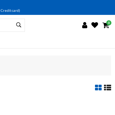
 Creditcard)
0