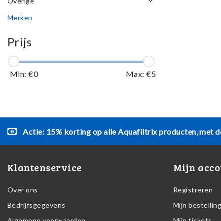
Overige
Merken
Prijs
Min: €
0
Max: €
5
Actie: 15% korting op alle Aquafiltrix producten, met d
Klantenservice
Mijn acco
Over ons
Registreren
Bedrijfsgegevens
Mijn bestellin
Algemene voorwaarden
Mijn tickets