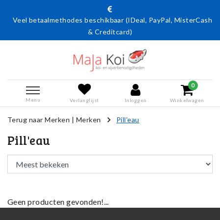
Veel betaalmethodes beschikbaar (IDeal, PayPal, MisterCash
& Creditcard)
0
Menu
Verlanglijst
Inloggen
Winkelwagen
Terug naar Merken
|
Merken
Pill'eau
Pill'eau
Geen producten gevonden!...