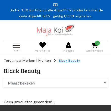
Actie: 15% korting op alle Aquafiltrix producten, met de
code Aquafiltrix15 - geldig t/m 31 augustus.
0
Menu
Verlanglijst
Inloggen
Winkelwagen
Terug naar Merken
|
Merken
Black Beauty
Black Beauty
Geen producten gevonden!...