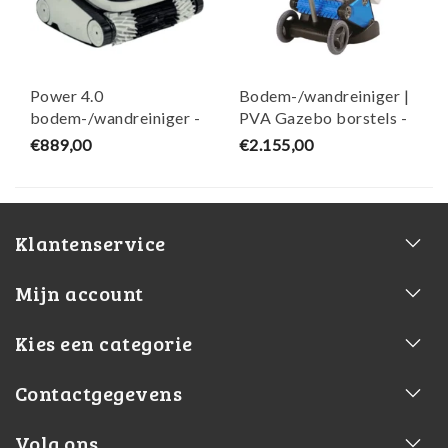
Power 4.0
Bodem-/wandreiniger |
bodem-/wandreiniger -
PVA Gazebo borstels -
HRS
HRS
€889,00
€2.155,00
Klantenservice
Mijn account
Kies een categorie
Contactgegevens
Volg ons