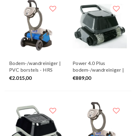
Bodem-/wandreiniger |
Power 4.0 Plus
PVC borstels - HRS
bodem-/wandreiniger |
4 reinigingsborstels -
€2.015,00
€889,00
HRS