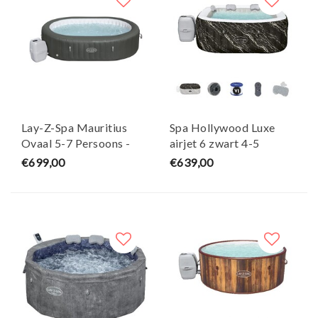
Lay-Z-Spa Mauritius
Spa Hollywood Luxe
Ovaal 5-7 Persoons -
airjet 6 zwart 4-5
Bestway
persoons - Lay-Z
€699,00
€639,00