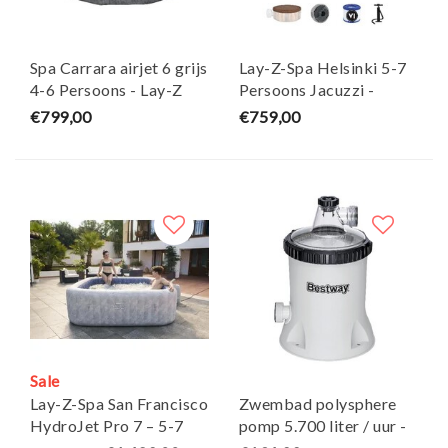
Spa Carrara airjet 6 grijs
Lay-Z-Spa Helsinki 5-7
4-6 Persoons - Lay-Z
Persoons Jacuzzi -
Bestway
€799,00
€759,00
Sale
Lay-Z-Spa San Francisco
Zwembad polysphere
HydroJet Pro 7 – 5-7
pomp 5.700 liter / uur -
Persoons Grijs -
Bestway