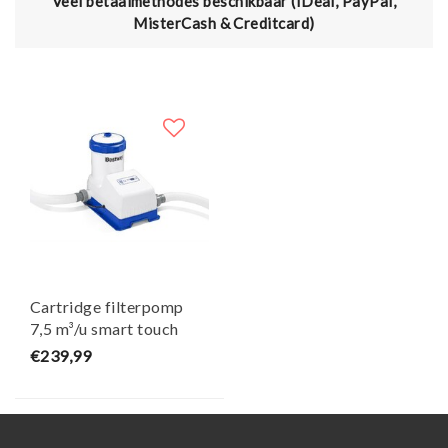
Veel betaalmethodes beschikbaar (IDeal, PayPal,
MisterCash & Creditcard)
Cartridge filterpomp
7,5 m³/u smart touch
wifi - Bestway
€239,99