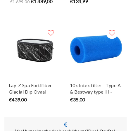
€1.489,00
€134,99
€1.699,00
Bestway
Lay-Z Spa Fortifiber
10x Intex filter - Type A
Glacial Dip Ovaal
& Bestway type III -
IJsbad - Bestway
wasbaar en
€439,00
€35,00
herbruikbaar - Maja Koi