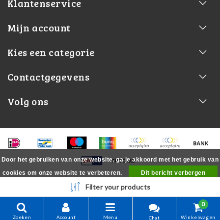
Klantenservice
Mijn account
Kies een categorie
Contactgegevens
Volg ons
Door het gebruiken van onze website, ga je akkoord met het gebruik van
cookies om onze website te verbeteren.
Dit bericht verbergen
Meer over cookies »
Filter your products
0
Zoeken
Account
Menu
Winkelwagen
Chat