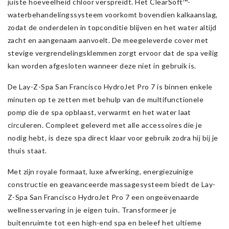
juiste hoeveelheid chloor verspreidt. Het ClearSoft™-
waterbehandelingssysteem voorkomt bovendien kalkaanslag,
zodat de onderdelen in topconditie blijven en het water altijd
zacht en aangenaam aanvoelt. De meegeleverde cover met
stevige vergrendelingsklemmen zorgt ervoor dat de spa veilig
kan worden afgesloten wanneer deze niet in gebruik is.
De Lay-Z-Spa San Francisco HydroJet Pro 7 is binnen enkele
minuten op te zetten met behulp van de multifunctionele
pomp die de spa opblaast, verwarmt en het water laat
circuleren. Compleet geleverd met alle accessoires die je
nodig hebt, is deze spa direct klaar voor gebruik zodra hij bij je
thuis staat.
Met zijn royale formaat, luxe afwerking, energiezuinige
constructie en geavanceerde massagesysteem biedt de Lay-
Z-Spa San Francisco HydroJet Pro 7 een ongeëvenaarde
wellnesservaring in je eigen tuin. Transformeer je
buitenruimte tot een high-end spa en beleef het ultieme