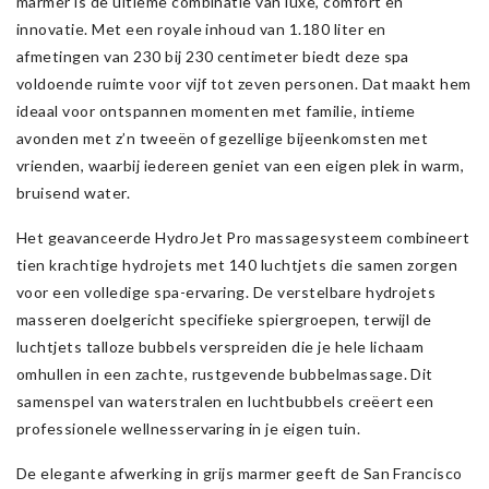
marmer is de ultieme combinatie van luxe, comfort en
innovatie. Met een royale inhoud van 1.180 liter en
afmetingen van 230 bij 230 centimeter biedt deze spa
voldoende ruimte voor vijf tot zeven personen. Dat maakt hem
ideaal voor ontspannen momenten met familie, intieme
avonden met z’n tweeën of gezellige bijeenkomsten met
vrienden, waarbij iedereen geniet van een eigen plek in warm,
bruisend water.
Het geavanceerde HydroJet Pro massagesysteem combineert
tien krachtige hydrojets met 140 luchtjets die samen zorgen
voor een volledige spa-ervaring. De verstelbare hydrojets
masseren doelgericht specifieke spiergroepen, terwijl de
luchtjets talloze bubbels verspreiden die je hele lichaam
omhullen in een zachte, rustgevende bubbelmassage. Dit
samenspel van waterstralen en luchtbubbels creëert een
professionele wellnesservaring in je eigen tuin.
De elegante afwerking in grijs marmer geeft de San Francisco