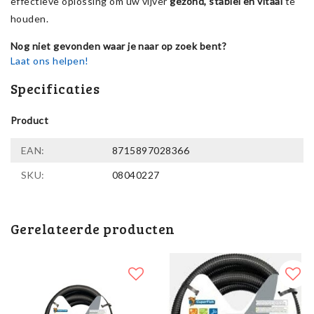
effectieve oplossing om uw vijver
gezond, stabiel en vitaal
te
houden.
Nog niet gevonden waar je naar op zoek bent?
Laat ons helpen!
Specificaties
Product
EAN:
8715897028366
SKU:
08040227
Gerelateerde producten