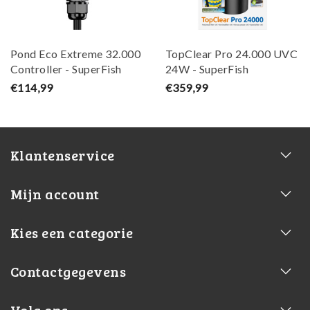
Pond Eco Extreme 32.000
TopClear Pro 24.000 UVC
Controller - SuperFish
24W - SuperFish
€114,99
€359,99
Klantenservice
Mijn account
Kies een categorie
Contactgegevens
Volg ons