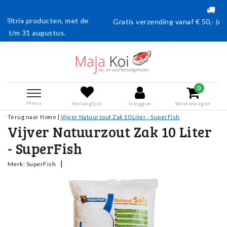
et de
Gratis verzending vanaf € 50,- (en naar België vanaf €75
0
Menu
Verlanglijst
Inloggen
Winkelwagen
Terug naar Home
|
Vijver Natuurzout Zak 10 Liter - SuperFish
Vijver Natuurzout Zak 10 Liter
- SuperFish
|
Merk:
SuperFish