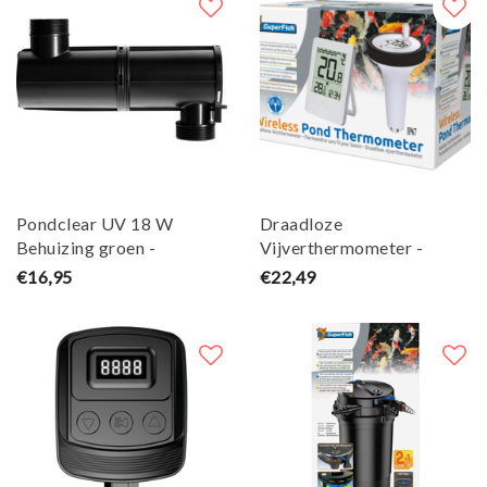
Pondclear UV 18 W
Draadloze
Behuizing groen -
Vijverthermometer -
Superfish
Superfish
€16,95
€22,49